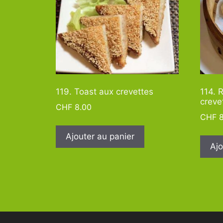
119. Toast aux crevettes
114. R
creve
CHF
8.00
CHF
8
Ajouter au panier
Ajo