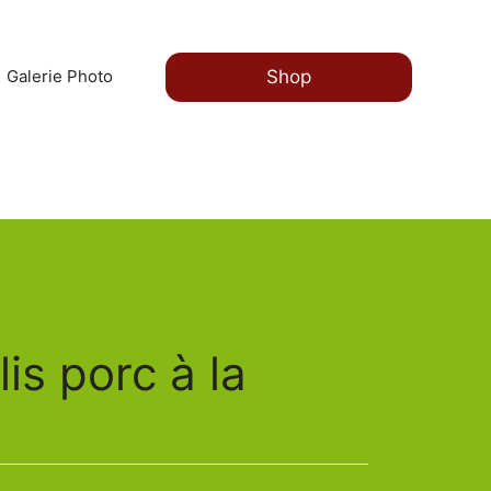
Shop
Galerie Photo
Horaires:
Lu-Ve 10-14h 17:30-22:30
Sa-Di10-14:30 17:30-22:30 Livraisons: tous les
jours 18-22h
lis porc à la