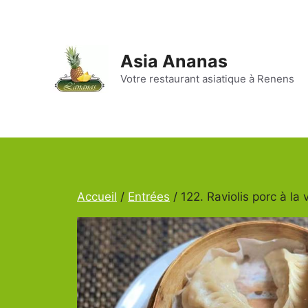
Aller
au
contenu
Asia Ananas
Votre restaurant asiatique à Renens
Accueil
/
Entrées
/ 122. Raviolis porc à la