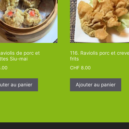
aviolis de porc et
116. Raviolis porc et crev
ttes Siu-mai
frits
.00
CHF
8.00
uter au panier
Ajouter au panier