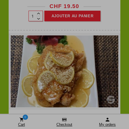
CHF
19.50
AJOUTER AU PANIER
210. POULET AU CITRON(SANS
0
RIZ)
Cart
Checkout
My orders