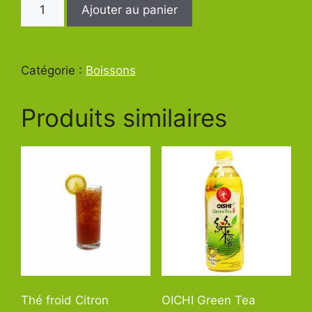
quantité
Ajouter au panier
de
Eau
Plate
Catégorie :
Boissons
Produits similaires
Thé froid Citron
OICHI Green Tea